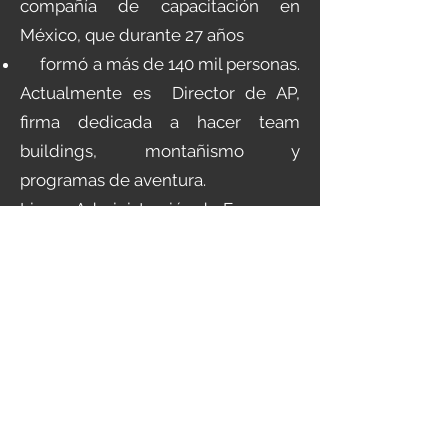
compañía de capacitación en
México, que durante 27 años
formó a más de 140 mil personas.
Actualmente es Director de AP,
firma dedicada a hacer team
buildings, montañismo y
programas de aventura.
Lic. en Administración de Empresas
por la Anáhuac y ha cursado 7
Diplomados en materia de
negocios en ITESM, ITAM,
Bancomext, IMR y PE. Ha cursado
numerosos Congresos en América.
Es conferencista en congresos,
empresas, asociaciones y
universidades.