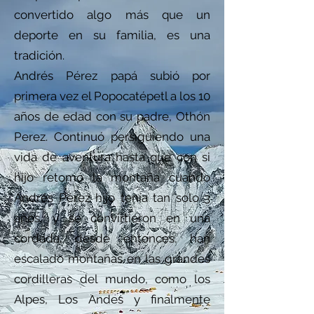
convertido algo más que un
deporte en su familia, es una
tradición.
Andrés Pérez papá subió por
primera vez el Popocatépetl a los 10
años de edad con su padre, Othón
Perez. Continuó persiguiendo una
vida de aventura hasta que con si
hijo retomó la montaña cuando
Andrés Pérez hijo tenía tan solo 3
años, y se convirtieron en una
cordada, desde entonces, han
escalado montañas en las grandes
cordilleras del mundo, como los
Alpes, Los Andes y finalmente